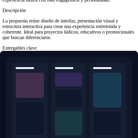
Descripción
La propuesta reúne diseño de interfaz, presentación visual y
estructura interactiva para crear una experiencia entretenida y
coherente. Ideal para proyectos lúdicos, educativos o promocionales
que buscan diferenciarse.
Entregables clave
HUD y menús
Pantallas de progreso
Diseño de niveles
Feedback visual para interacción
Tecnologías utilizadas
Unity
C#
Enfoque del proyecto
Look & feel inmersivo
UI clara en gameplay
Interacción memorable